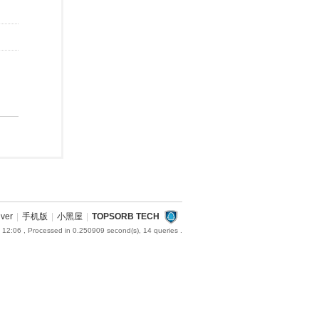
iver
|
手机版
|
小黑屋
|
TOPSORB TECH
 12:06
, Processed in 0.250909 second(s), 14 queries .