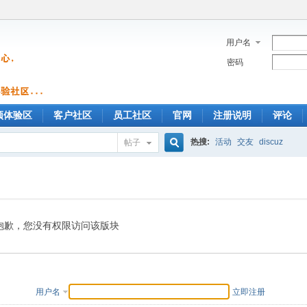
用户名
密码
预体验区
客户社区
员工社区
官网
注册说明
评论
热搜:
活动
交友
discuz
帖子
搜
索
抱歉，您没有权限访问该版块
用户名
立即注册