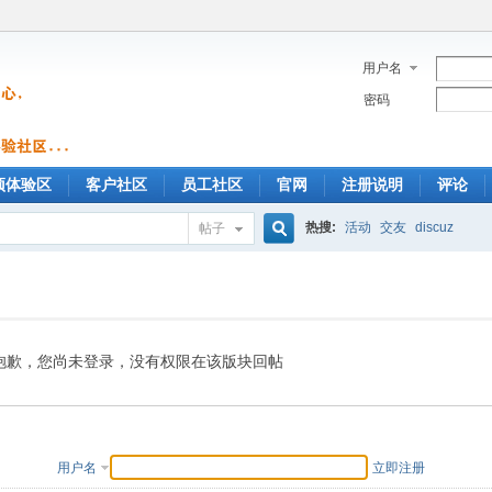
用户名
密码
预体验区
客户社区
员工社区
官网
注册说明
评论
热搜:
活动
交友
discuz
帖子
搜
索
抱歉，您尚未登录，没有权限在该版块回帖
用户名
立即注册