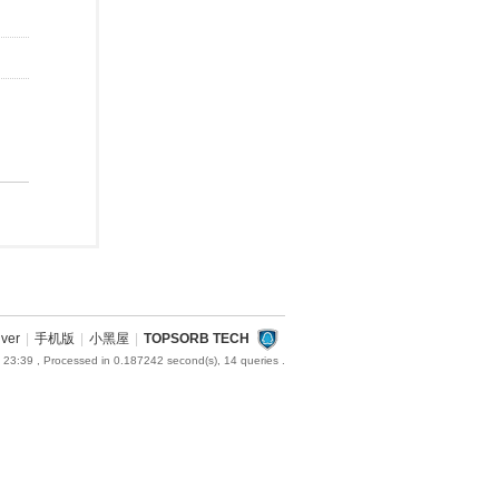
iver
|
手机版
|
小黑屋
|
TOPSORB TECH
 23:39
, Processed in 0.187242 second(s), 14 queries .