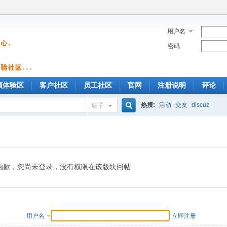
用户名
密码
预体验区
客户社区
员工社区
官网
注册说明
评论
热搜:
活动
交友
discuz
帖子
搜
索
抱歉，您尚未登录，没有权限在该版块回帖
用户名
立即注册