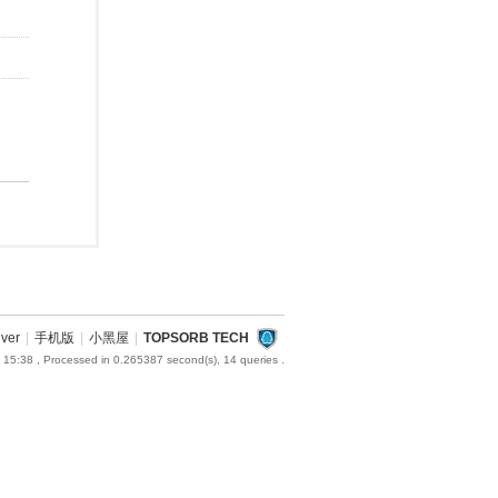
iver
|
手机版
|
小黑屋
|
TOPSORB TECH
 15:38
, Processed in 0.265387 second(s), 14 queries .