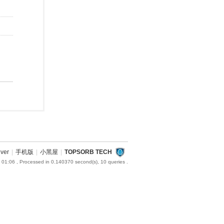
iver
|
手机版
|
小黑屋
|
TOPSORB TECH
 01:06
, Processed in 0.140370 second(s), 10 queries .