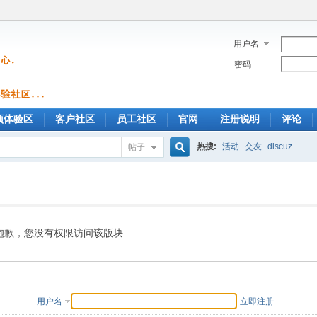
用户名
密码
预体验区
客户社区
员工社区
官网
注册说明
评论
热搜:
活动
交友
discuz
帖子
搜
索
抱歉，您没有权限访问该版块
用户名
立即注册