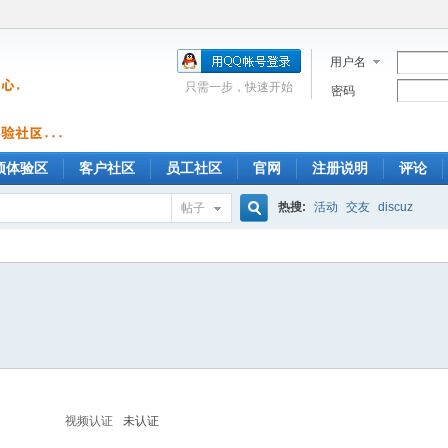
用户名
只需一步，快速开始
密码
预体验区
客户社区
员工社区
官网
注册说明
评论
热搜:
活动
交友
discuz
帖子
搜
索
视频认证
未认证