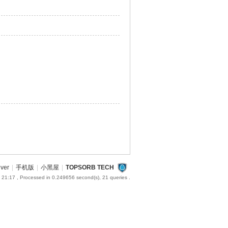
iver
|
手机版
|
小黑屋
|
TOPSORB TECH
 21:17
, Processed in 0.249656 second(s), 21 queries .