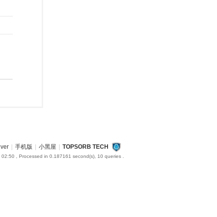
iver
|
手机版
|
小黑屋
|
TOPSORB TECH
 02:50
, Processed in 0.187161 second(s), 10 queries .