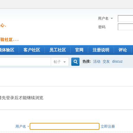
用户名
密码
预体验区
客户社区
员工社区
官网
注册说明
评论
热搜:
活动
交友
discuz
帖子
搜
索
请先登录后才能继续浏览
用户名
立即注册