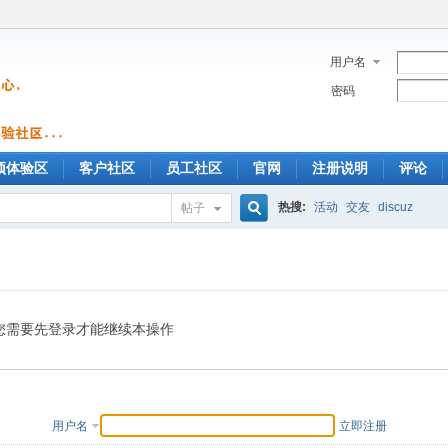
用户名
密码
预体验区
客户社区
员工社区
官网
注册说明
评论
热搜:
活动
交友
discuz
帖子
搜
索
您需要先登录才能继续本操作
用户名
立即注册