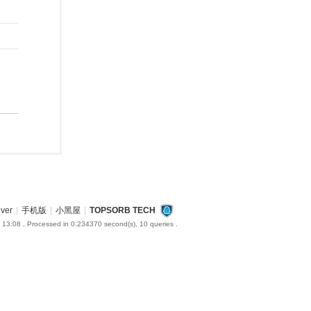
iver
|
手机版
|
小黑屋
|
TOPSORB TECH
 13:08
, Processed in 0.234370 second(s), 10 queries .