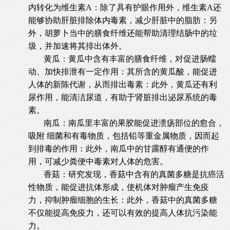
内转化为维生素A：除了具有护眼作用外，维生素A还
能够协助肝脏排除体内毒素，减少肝脏中的脂肪：另
外，胡萝卜当中的膳食纤维还能帮助清理结肠中的垃
圾，并加速将其排出体外。
黄瓜：黄瓜中含有丰富的膳食纤维，对促进肠蠕
动、加快排泄有一定作用：其所含的黄瓜酸，能促进
人体的新陈代谢，从而排出毒素：此外，黄瓜还有利
尿作用，能清洁尿道，有助于肾脏排出泌尿系统的毒
素。
南瓜：南瓜里丰富的果胶能促进溃疡部位的愈合，
吸附 细菌和有毒物质，包括铅等重金属物质，因而起
到排毒的作用：此外，南瓜中的甘露醇有通便的作
用，可减少粪便中毒素对人体的危害。
香菇：研究发现，香菇中含有的真菌多糖是抗癌活
性物质，能促进抗体形成，使机体对肿瘤产生免疫
力，抑制肿瘤细胞的生长：此外，香菇中的真菌多糖
不仅能提高免疫力，还可以有效的提高人体抗污染能
力。