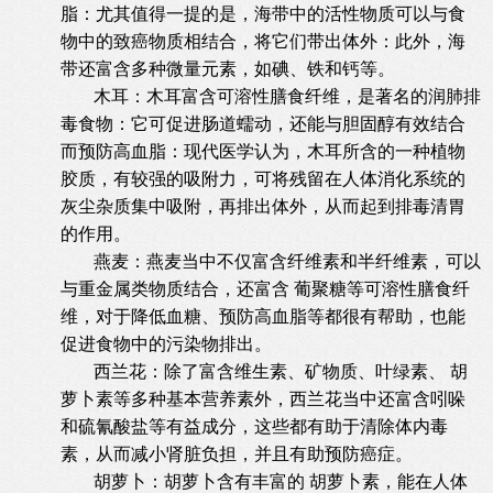
脂：尤其值得一提的是，海带中的活性物质可以与食
物中的致癌物质相结合，将它们带出体外：此外，海
带还富含多种微量元素，如碘、铁和钙等。
木耳：木耳富含可溶性膳食纤维，是著名的润肺排
毒食物：它可促进肠道蠕动，还能与胆固醇有效结合
而预防高血脂：现代医学认为，木耳所含的一种植物
胶质，有较强的吸附力，可将残留在人体消化系统的
灰尘杂质集中吸附，再排出体外，从而起到排毒清胃
的作用。
燕麦：燕麦当中不仅富含纤维素和半纤维素，可以
与重金属类物质结合，还富含 葡聚糖等可溶性膳食纤
维，对于降低血糖、预防高血脂等都很有帮助，也能
促进食物中的污染物排出。
西兰花：除了富含维生素、矿物质、叶绿素、 胡
萝卜素等多种基本营养素外，西兰花当中还富含吲哚
和硫氰酸盐等有益成分，这些都有助于清除体内毒
素，从而减小肾脏负担，并且有助预防癌症。
胡萝卜：胡萝卜含有丰富的 胡萝卜素，能在人体