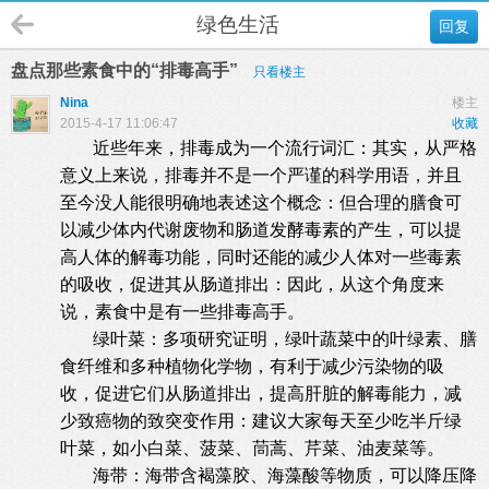
绿色生活
回复
盘点那些素食中的“排毒高手”
只看楼主
Nina
楼主
2015-4-17 11:06:47
收藏
近些年来，排毒成为一个流行词汇：其实，从严格
意义上来说，排毒并不是一个严谨的科学用语，并且
至今没人能很明确地表述这个概念：但合理的膳食可
以减少体内代谢废物和肠道发酵毒素的产生，可以提
高人体的解毒功能，同时还能的减少人体对一些毒素
的吸收，促进其从肠道排出：因此，从这个角度来
说，素食中是有一些排毒高手。
绿叶菜：多项研究证明，绿叶蔬菜中的叶绿素、膳
食纤维和多种植物化学物，有利于减少污染物的吸
收，促进它们从肠道排出，提高肝脏的解毒能力，减
少致癌物的致突变作用：建议大家每天至少吃半斤绿
叶菜，如小白菜、菠菜、茼蒿、芹菜、油麦菜等。
海带：海带含褐藻胶、海藻酸等物质，可以降压降