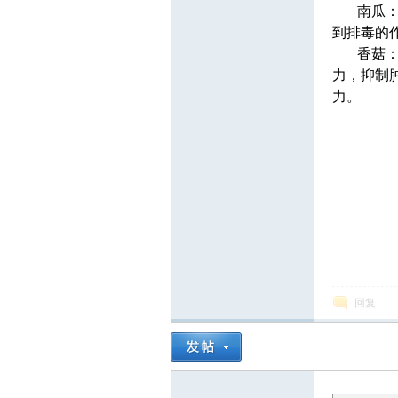
南瓜
R
到排毒的
香菇
力，抑制
力。
B
回复
体