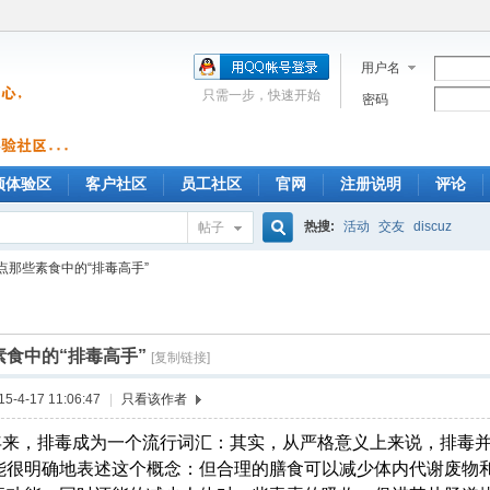
用户名
只需一步，快速开始
密码
预体验区
客户社区
员工社区
官网
注册说明
评论
热搜:
活动
交友
discuz
帖子
搜
点那些素食中的“排毒高手”
索
素食中的“排毒高手”
[复制链接]
-4-17 11:06:47
|
只看该作者
年来，排毒成为一个流行词汇：其实，从严格意义上来说，排毒
能很明确地表述这个概念：但合理的膳食可以减少体内代谢废物