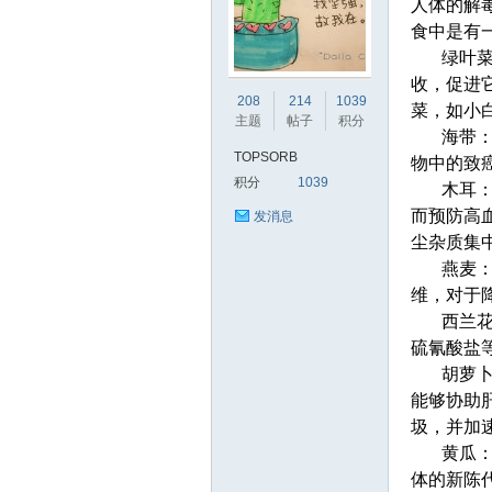
人体的解
食中是有
绿叶
收，促进
PS
208
214
1039
菜，如小
主题
帖子
积分
海带
TOPSORB
物中的致
积分
1039
木耳
而预防高
发消息
尘杂质集
燕麦
维，对于
O
西兰
硫氰酸盐
胡萝
能够协助
圾，并加
黄瓜
体的新陈