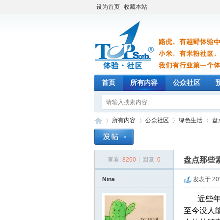
设为首页
收藏本站
首页
所有内容
公众社区
所有内容
公众社区
绿色生活
盘
盘点那些
查看:
8260
|
回复:
0
TO
»
›
›
›
Nina
发表于 2015
近些
至今没人