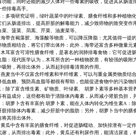
毒功能，同时还能的减少人体对一些毒素的吸收，促进其从肠道
一些排毒高手。
菜：多项研究证明，绿叶蔬菜中的叶绿素、膳食纤维和多种植物
它们从肠道排出，提高肝脏的解毒能力，减少致癌物的致突变作
白菜、菠菜、茼蒿、芹菜、油麦菜等。
：海带含褐藻胶、海藻酸等物质，可以降压降脂：尤其值得一提
癌物质相结合，将它们带出体外：此外，海带还富含多种微量元
：木耳富含可溶性膳食纤维，是著名的润肺排毒食物：它可促进
血脂：现代医学认为，木耳所含的一种植物胶质，有较强的吸附
中吸附，再排出体外，从而起到排毒清胃的作用。
：燕麦当中不仅富含纤维素和半纤维素，可以与重金属类物质结合
降低血糖、预防高血脂等都很有帮助，也能促进食物中的污染物
花：除了富含维生素、矿物质、叶绿素、 胡萝卜素等多种基本营
等有益成分，这些都有助于清除体内毒素，从而减小肾脏负担，
卜：胡萝卜含有丰富的 胡萝卜素，能在人体内转化为维生素A：
肝脏排除体内毒素，减少肝脏中的脂肪：另外，胡萝卜当中的膳
速将其排出体外。
：黄瓜中含有丰富的膳食纤维，对促进肠蠕动、加快排泄有一定
代谢，从而排出毒素：此外，黄瓜还有利尿作用，能清洁尿道，