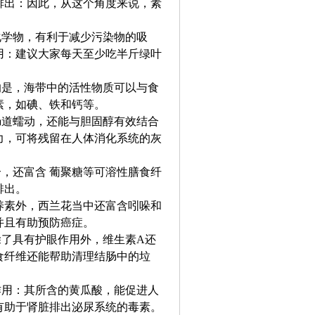
排出：因此，从这个角度来说，素
化学物，有利于减少污染物的吸
用：建议大家每天至少吃半斤绿叶
的是，海带中的活性物质可以与食
素，如碘、铁和钙等。
肠道蠕动，还能与胆固醇有效结合
力，可将残留在人体消化系统的灰
，还富含 葡聚糖等可溶性膳食纤
排出。
养素外，西兰花当中还富含吲哚和
并且有助预防癌症。
除了具有护眼作用外，维生素A还
食纤维还能帮助清理结肠中的垃
作用：其所含的黄瓜酸，能促进人
有助于肾脏排出泌尿系统的毒素。